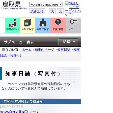
こ
の
ペ
読み上げ
大
元
ー
ジ
を
翻
訳
県外の方へ
分野で探す
組織で探す
防災 緊急
メニュー
す
る
現在の位置：
ホーム
知事のページ
知事日誌
知事
日誌（写真付）
知事日誌（写真付）
このページでは鳥取県知事の行動日程のうち、主
なものについて写真付きで掲載しています。
「
2025年12月6日
」で絞込み
2025年12月6日
2025年12月6日（土）