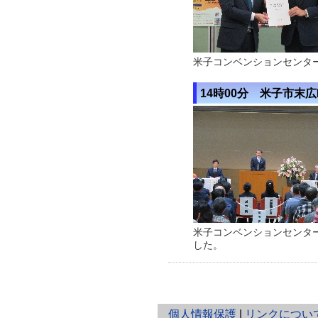
米子コンベンションセンタ
14時00分 米子市末
米子コンベンションセンタ
した。
と
個人情報保護
|
リンクについ