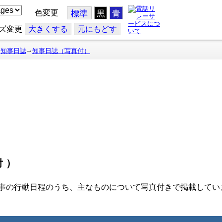
色変更
標準
黒
青
ズ変更
大
きくする
元
にもどす
知事日誌
知事日誌（写真付）
付）
事の行動日程のうち、主なものについて写真付きで掲載してい