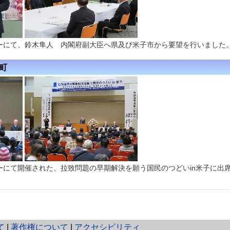
ーにて、鈴木隼人 内閣府副大臣へ県及び米子市から要望を行いました
広町
ーにて開催された、拉致問題の早期解決を願う国民のつどいin米子に出
て
|
著作権について
|
アクセシビリティ