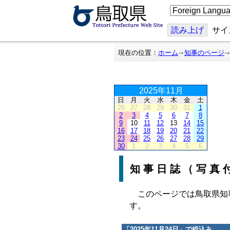
こ
の
ペ
ー
読み上げ
サイ
ジ
を
翻
現在の位置：
ホーム
知事のページ
訳
す
る
2025年11月
日
月
火
水
木
金
土
26
27
28
29
30
31
1
2
3
4
5
6
7
8
9
10
11
12
13
14
15
16
17
18
19
20
21
22
23
24
25
26
27
28
29
30
1
2
3
4
5
6
知事日誌（写真
このページでは鳥取県知
す。
「
2025年11月24日
」で絞込み