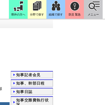
県外の方へ
分野で探す
組織で探す
防災 緊急
メニュー
知事記者会見
知事、幹部日程
ま
知事日誌
知事交際費執行状
況