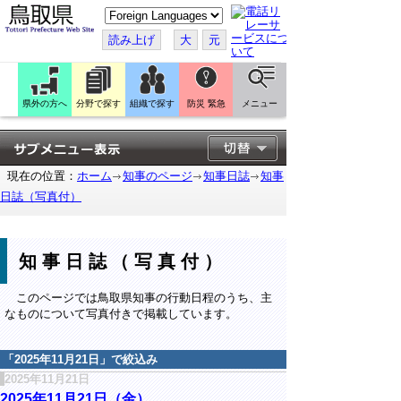
こ
の
ペ
読み上げ
大
元
ー
ジ
を
翻
訳
県外の方へ
分野で探す
組織で探す
防災 緊急
メニュー
す
る
現在の位置：
ホーム
知事のページ
知事日誌
知事
日誌（写真付）
知事日誌（写真付）
このページでは鳥取県知事の行動日程のうち、主
なものについて写真付きで掲載しています。
「
2025年11月21日
」で絞込み
2025年11月21日
2025年11月21日（金）