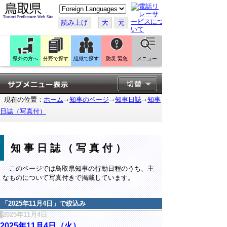
こ
の
ペ
読み上げ
大
元
ー
ジ
を
翻
訳
県外の方へ
分野で探す
組織で探す
防災 緊急
メニュー
す
る
現在の位置：
ホーム
知事のページ
知事日誌
知事
日誌（写真付）
知事日誌（写真付）
このページでは鳥取県知事の行動日程のうち、主
なものについて写真付きで掲載しています。
「
2025年11月4日
」で絞込み
2025年11月4日
2025年11月4日（火）