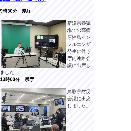
9時30分 県庁
新潟県養鶏
場での高病
原性鳥イン
フルエンザ
発生に伴う
庁内連絡会
議に出席し
ました。
13時00分 県庁
鳥取県防災
会議に出席
しました。