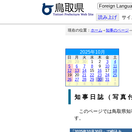
こ
の
ペ
ー
読み上げ
サイ
ジ
を
翻
現在の位置：
ホーム
知事のページ
訳
す
る
2025年10月
日
月
火
水
木
金
土
28
29
30
1
2
3
4
5
6
7
8
9
10
11
12
13
14
15
16
17
18
19
20
21
22
23
24
25
26
27
28
29
30
31
1
2
3
4
5
6
7
8
知事日誌（写真
このページでは鳥取県知
す。
「
2025年10月30日
」で絞込み