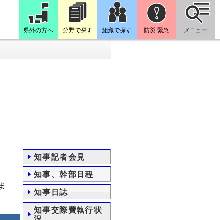
県外の方へ
分野で探す
組織で探す
防災 緊急
メニュー
知事記者会見
知事、幹部日程
ま
知事日誌
知事交際費執行状
況