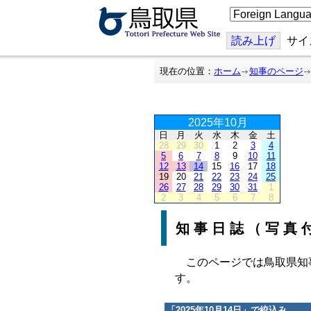
こ
の
ペ
ー
読み上げ
サイ
ジ
を
翻
現在の位置：
ホーム
知事のページ
訳
す
る
2025年10月
日
月
火
水
木
金
土
28
29
30
1
2
3
4
5
6
7
8
9
10
11
12
13
14
15
16
17
18
19
20
21
22
23
24
25
26
27
28
29
30
31
1
2
3
4
5
6
7
8
知事日誌（写真
このページでは鳥取県知
す。
「
2025年10月14日
」で絞込み