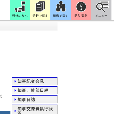
県外の方へ
分野で探す
組織で探す
防災 緊急
メニュー
知事記者会見
知事、幹部日程
ま
知事日誌
知事交際費執行状
況