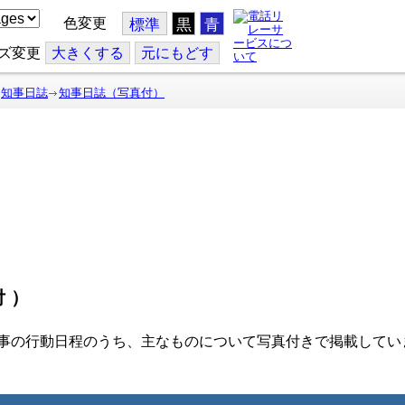
色変更
標準
黒
青
ズ変更
大
きくする
元
にもどす
知事日誌
知事日誌（写真付）
付）
事の行動日程のうち、主なものについて写真付きで掲載してい