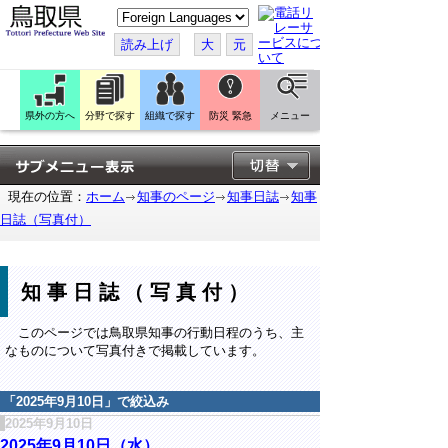
こ
の
ペ
読み上げ
大
元
ー
ジ
を
翻
訳
県外の方へ
分野で探す
組織で探す
防災 緊急
メニュー
す
る
現在の位置：
ホーム
知事のページ
知事日誌
知事
日誌（写真付）
知事日誌（写真付）
このページでは鳥取県知事の行動日程のうち、主
なものについて写真付きで掲載しています。
「
2025年9月10日
」で絞込み
2025年9月10日
2025年9月10日（水）