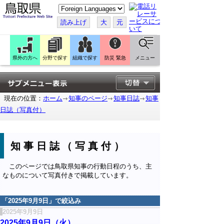
こ
の
ペ
読み上げ
大
元
ー
ジ
を
翻
訳
県外の方へ
分野で探す
組織で探す
防災 緊急
メニュー
す
る
現在の位置：
ホーム
知事のページ
知事日誌
知事
日誌（写真付）
知事日誌（写真付）
このページでは鳥取県知事の行動日程のうち、主
なものについて写真付きで掲載しています。
「
2025年9月9日
」で絞込み
2025年9月9日
2025年9月9日（火）