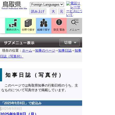
こ
の
ペ
読み上げ
大
元
ー
ジ
を
翻
訳
県外の方へ
分野で探す
組織で探す
防災 緊急
メニュー
す
る
現在の位置：
ホーム
知事のページ
知事日誌
知事
日誌（写真付）
知事日誌（写真付）
このページでは鳥取県知事の行動日程のうち、主
なものについて写真付きで掲載しています。
「
2025年9月8日
」で絞込み
2025年9月8日
2025年9月8日（月）