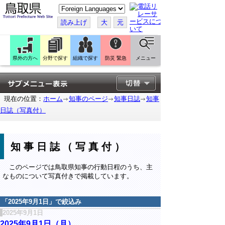
こ
の
ペ
読み上げ
大
元
ー
ジ
を
翻
訳
県外の方へ
分野で探す
組織で探す
防災 緊急
メニュー
す
る
現在の位置：
ホーム
知事のページ
知事日誌
知事
日誌（写真付）
知事日誌（写真付）
このページでは鳥取県知事の行動日程のうち、主
なものについて写真付きで掲載しています。
「
2025年9月1日
」で絞込み
2025年9月1日
2025年9月1日（月）