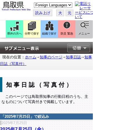
こ
の
ペ
読み上げ
大
元
ー
ジ
を
翻
訳
県外の方へ
分野で探す
組織で探す
防災 緊急
メニュー
す
る
現在の位置：
ホーム
知事のページ
知事日誌
知事
日誌（写真付）
知事日誌（写真付）
このページでは鳥取県知事の行動日程のうち、主
なものについて写真付きで掲載しています。
「
2025年7月25日
」で絞込み
2025年7月25日
2025年7月25日（金）