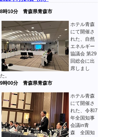
8時10分 青森県青森市
ホテル青森
にて開催さ
れた、自然
エネルギー
協議会 第29
回総会に出
席しまし
た。
9時00分 青森県青森市
ホテル青森
にて開催さ
れた、令和7
年全国知事
会議in青
森 全国知