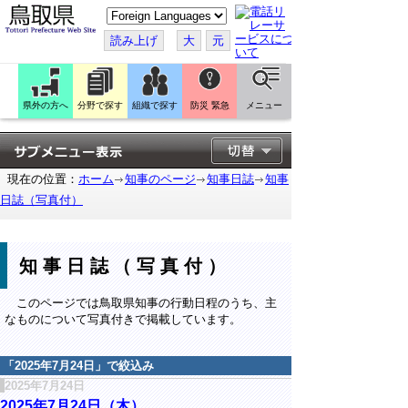
こ
の
ペ
読み上げ
大
元
ー
ジ
を
翻
訳
県外の方へ
分野で探す
組織で探す
防災 緊急
メニュー
す
る
現在の位置：
ホーム
知事のページ
知事日誌
知事
日誌（写真付）
知事日誌（写真付）
このページでは鳥取県知事の行動日程のうち、主
なものについて写真付きで掲載しています。
「
2025年7月24日
」で絞込み
2025年7月24日
2025年7月24日（木）