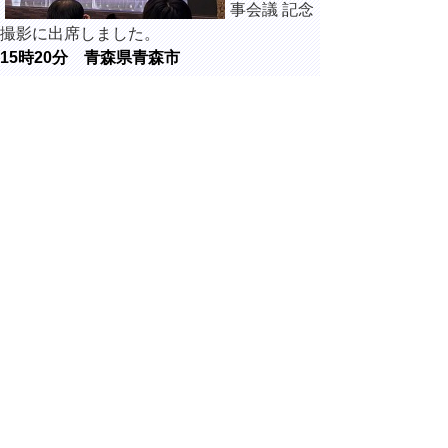
事会議 記念
撮影に出席しました。
15時20分 青森県青森市
ホテル青森
にて開催さ
れた、令和7
年全国知事
会議in青
森 全国知
事会議に出
席しました。
▲ページ上部に戻る
と
個人情報保護
|
リンクについて
|
著作権に
り
ついて
|
アクセシビリティ
ネ
Copyright(C) 2006～ 鳥取県(Tottori Prefectural
Government) All Rights Reserved. 法人番号