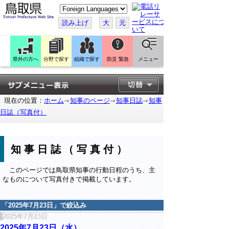
こ
の
ペ
読み上げ
大
元
ー
ジ
を
翻
訳
県外の方へ
分野で探す
組織で探す
防災 緊急
メニュー
す
る
現在の位置：
ホーム
知事のページ
知事日誌
知事
日誌（写真付）
知事日誌（写真付）
このページでは鳥取県知事の行動日程のうち、主
なものについて写真付きで掲載しています。
「
2025年7月23日
」で絞込み
2025年7月23日
2025年7月23日（水）