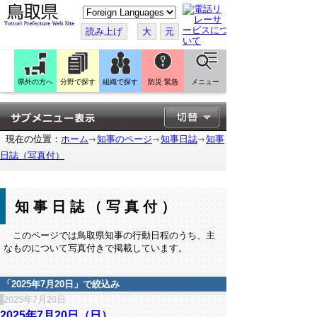
こ
の
ペ
読み上げ
大
元
ー
ジ
を
翻
訳
県外の方へ
分野で探す
組織で探す
防災 緊急
メニュー
す
る
現在の位置：
ホーム
知事のページ
知事日誌
知事
日誌（写真付）
知事日誌（写真付）
このページでは鳥取県知事の行動日程のうち、主
なものについて写真付きで掲載しています。
「
2025年7月20日
」で絞込み
2025年7月20日
2025年7月20日（日）