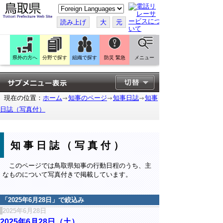
こ
の
ペ
読み上げ
大
元
ー
ジ
を
翻
訳
県外の方へ
分野で探す
組織で探す
防災 緊急
メニュー
す
る
現在の位置：
ホーム
知事のページ
知事日誌
知事
日誌（写真付）
知事日誌（写真付）
このページでは鳥取県知事の行動日程のうち、主
なものについて写真付きで掲載しています。
「
2025年6月28日
」で絞込み
2025年6月28日
2025年6月28日（土）