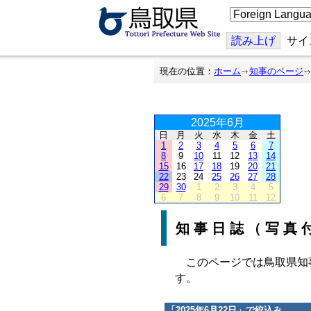
こ
の
ペ
ー
読み上げ
サイ
ジ
を
翻
現在の位置：
ホーム
知事のページ
訳
す
る
2025年6月
日
月
火
水
木
金
土
1
2
3
4
5
6
7
8
9
10
11
12
13
14
15
16
17
18
19
20
21
22
23
24
25
26
27
28
29
30
1
2
3
4
5
6
7
8
9
10
11
12
知事日誌（写真
このページでは鳥取県知
す。
「
2025年6月22日
」で絞込み