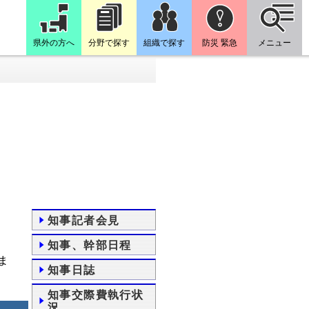
県外の方へ
分野で探す
組織で探す
防災 緊急
メニュー
知事記者会見
知事、幹部日程
ま
知事日誌
知事交際費執行状
況