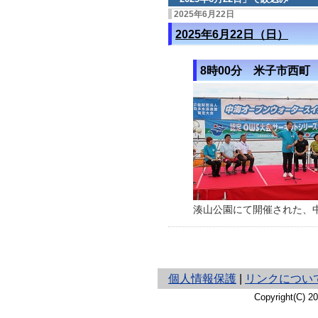
2025年6月22日
2025年6月22日（日）
8時00分 米子市西町
湊山公園にて開催された、中
と
個人情報保護
|
リンクについ
り
Copyright(C) 
ネ