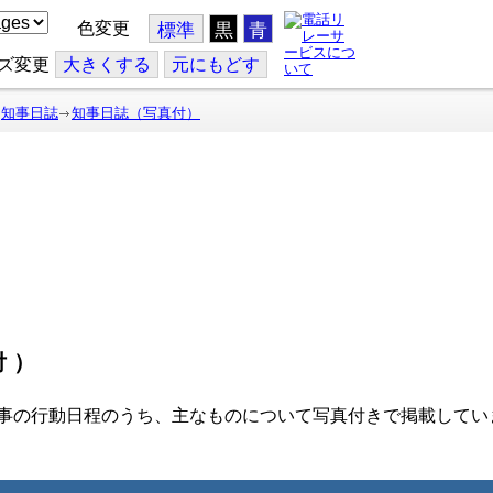
色変更
標準
黒
青
ズ変更
大
きくする
元
にもどす
知事日誌
知事日誌（写真付）
付）
事の行動日程のうち、主なものについて写真付きで掲載してい