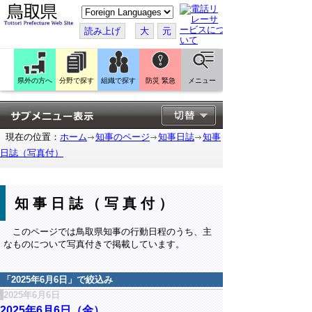
こ
の
ペ
読み上げ
大
元
ー
ジ
を
翻
訳
県外の方へ
分野で探す
組織で探す
防災 緊急
メニュー
す
る
現在の位置：
ホーム
知事のページ
知事日誌
知事
日誌（写真付）
知事日誌（写真付）
このページでは鳥取県知事の行動日程のうち、主
なものについて写真付きで掲載しています。
「
2025年6月6日
」で絞込み
2025年6月6日
2025年6月6日（金）