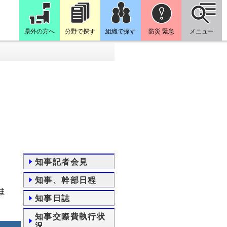
県外の方へ
分野で探す
組織で探す
防災 緊急
メニュー
知事記者会見
知事、幹部日程
ま
知事日誌
知事交際費執行状
況