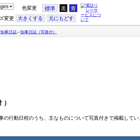
色変更
標準
黒
青
ズ変更
大
きくする
元
にもどす
知事日誌
知事日誌（写真付）
付）
事の行動日程のうち、主なものについて写真付きで掲載してい