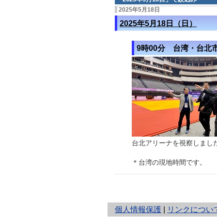
2025年5月18日
2025年5月18日（日）
9時00分 台湾・台北
台北アリーナを視察しまし
＊台湾の現地時間です。
と
個人情報保護
|
リンクについ