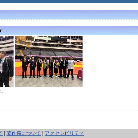
市
た。
て
|
著作権について
|
アクセシビリティ