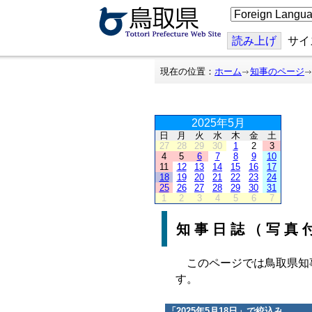
こ
の
ペ
ー
読み上げ
サイ
ジ
を
翻
現在の位置：
ホーム
知事のページ
訳
す
る
2025年5月
日
月
火
水
木
金
土
27
28
29
30
1
2
3
4
5
6
7
8
9
10
11
12
13
14
15
16
17
18
19
20
21
22
23
24
25
26
27
28
29
30
31
1
2
3
4
5
6
7
知事日誌（写真
このページでは鳥取県知
す。
「
2025年5月18日
」で絞込み