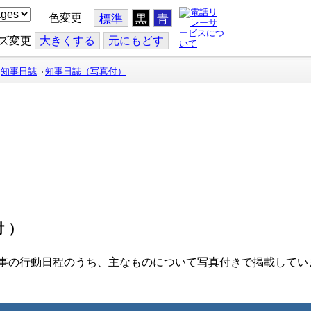
色変更
標準
黒
青
ズ変更
大
きくする
元
にもどす
知事日誌
知事日誌（写真付）
付）
事の行動日程のうち、主なものについて写真付きで掲載してい