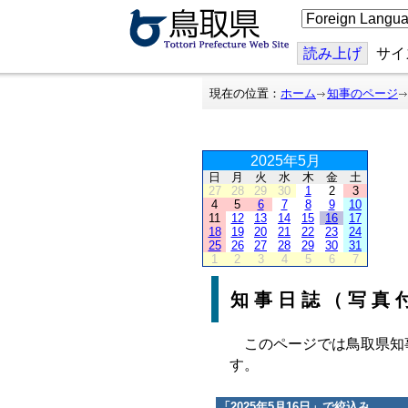
こ
の
ペ
ー
読み上げ
サイ
ジ
を
翻
現在の位置：
ホーム
知事のページ
訳
す
る
2025年5月
日
月
火
水
木
金
土
27
28
29
30
1
2
3
4
5
6
7
8
9
10
11
12
13
14
15
16
17
18
19
20
21
22
23
24
25
26
27
28
29
30
31
1
2
3
4
5
6
7
知事日誌（写真
このページでは鳥取県知
す。
「
2025年5月16日
」で絞込み