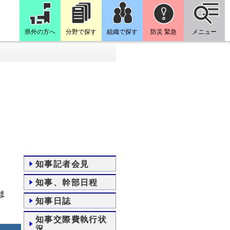
県外の方へ
分野で探す
組織で探す
防災 緊急
メニュー
知事記者会見
知事、幹部日程
ま
知事日誌
知事交際費執行状
況