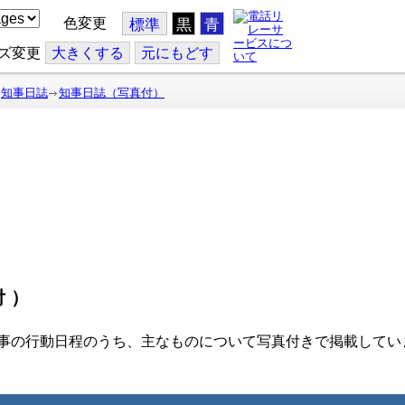
色変更
標準
黒
青
ズ変更
大
きくする
元
にもどす
知事日誌
知事日誌（写真付）
付）
事の行動日程のうち、主なものについて写真付きで掲載してい