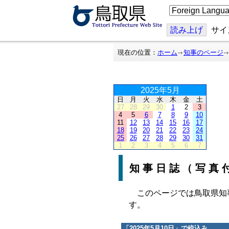
こ
の
ペ
ー
読み上げ
サイ
ジ
を
翻
現在の位置：
ホーム
知事のページ
訳
す
る
2025年5月
日
月
火
水
木
金
土
27
28
29
30
1
2
3
4
5
6
7
8
9
10
11
12
13
14
15
16
17
18
19
20
21
22
23
24
25
26
27
28
29
30
31
1
2
3
4
5
6
7
知事日誌（写真
このページでは鳥取県知
す。
「
2025年5月10日
」で絞込み