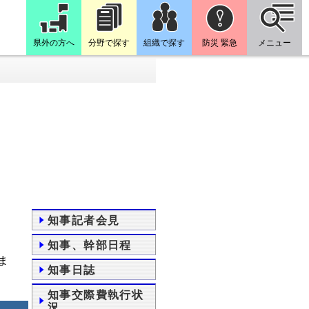
県外の方へ
分野で探す
組織で探す
防災 緊急
メニュー
知事記者会見
知事、幹部日程
ま
知事日誌
知事交際費執行状
況