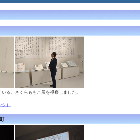
ている、さくらももこ展を視察しました。
ンク）
道町