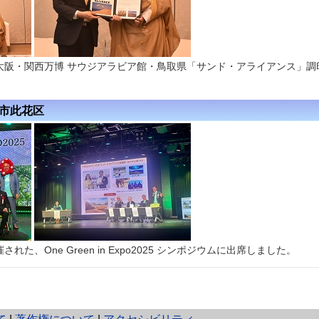
大阪・関西万博 サウジアラビア館・鳥取県「サンド・アライアンス」調
阪市此花区
た、One Green in Expo2025 シンポジウムに出席しました。