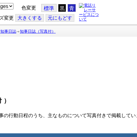
色変更
標準
黒
青
ズ変更
大
きくする
元
にもどす
知事日誌
知事日誌（写真付）
付）
事の行動日程のうち、主なものについて写真付きで掲載してい