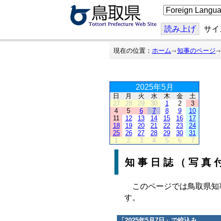
こ
の
ペ
ー
読み上げ
サイ
ジ
を
翻
現在の位置：
ホーム
知事のページ
訳
す
る
2025年5月
日
月
火
水
木
金
土
27
28
29
30
1
2
3
4
5
6
7
8
9
10
11
12
13
14
15
16
17
18
19
20
21
22
23
24
25
26
27
28
29
30
31
1
2
3
4
5
6
7
知事日誌（写真
このページでは鳥取県知
す。
「
2025年5月7日
」で絞込み