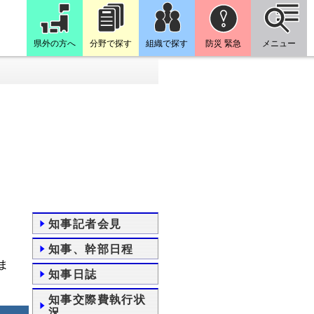
県外の方へ
分野で探す
組織で探す
防災 緊急
メニュー
知事記者会見
知事、幹部日程
ま
知事日誌
知事交際費執行状
況