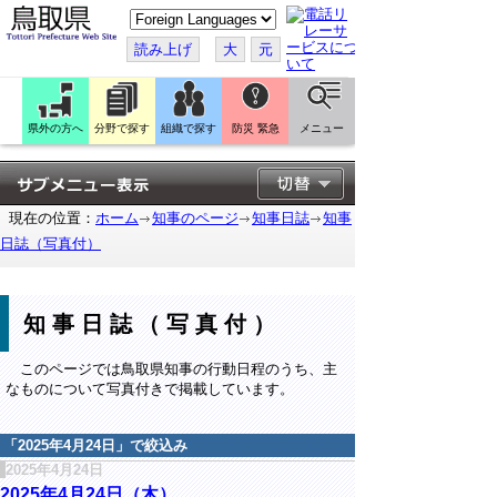
こ
の
ペ
読み上げ
大
元
ー
ジ
を
翻
訳
県外の方へ
分野で探す
組織で探す
防災 緊急
メニュー
す
る
現在の位置：
ホーム
知事のページ
知事日誌
知事
日誌（写真付）
知事日誌（写真付）
このページでは鳥取県知事の行動日程のうち、主
なものについて写真付きで掲載しています。
「
2025年4月24日
」で絞込み
2025年4月24日
2025年4月24日（木）