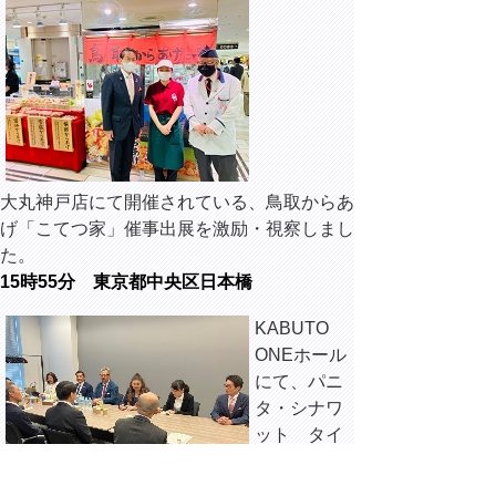
大丸神戸店にて開催されている、鳥取からあ
げ「こてつ家」催事出展を激励・視察しまし
た。
15時55分 東京都中央区日本橋
KABUTO
ONEホール
にて、パニ
タ・シナワ
ット タイ
中小企業振
興庁長官代