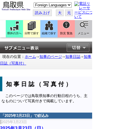
こ
の
ペ
読み上げ
大
元
ー
ジ
を
翻
訳
県外の方へ
分野で探す
組織で探す
防災 緊急
メニュー
す
る
現在の位置：
ホーム
知事のページ
知事日誌
知事
日誌（写真付）
知事日誌（写真付）
このページでは鳥取県知事の行動日程のうち、主
なものについて写真付きで掲載しています。
「
2025年3月23日
」で絞込み
2025年3月23日
2025年3月23日（日）