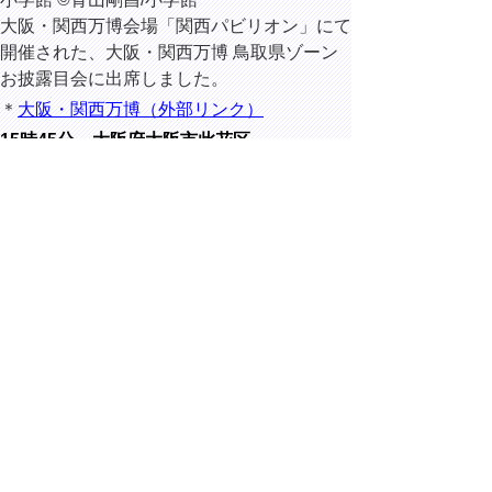
大阪・関西万博会場「関西パビリオン」にて
開催された、大阪・関西万博 鳥取県ゾーン
お披露目会に出席しました。
＊
大阪・関西万博（外部リンク）
15時45分 大阪府大阪市此花区
大阪・関西
万博会場
「関西パビ
リオン」に
て開催され
た、大阪・
関西万博 関
西パビリオン お披露目会に出席しました。
▲ページ上部に戻る
と
個人情報保護
|
リンクについて
|
著作権に