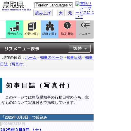
こ
の
ペ
読み上げ
大
元
ー
ジ
を
翻
訳
県外の方へ
分野で探す
組織で探す
防災 緊急
メニュー
す
る
現在の位置：
ホーム
知事のページ
知事日誌
知事
日誌（写真付）
知事日誌（写真付）
このページでは鳥取県知事の行動日程のうち、主
なものについて写真付きで掲載しています。
「
2025年3月8日
」で絞込み
2025年3月8日
2025年3月8日（土）