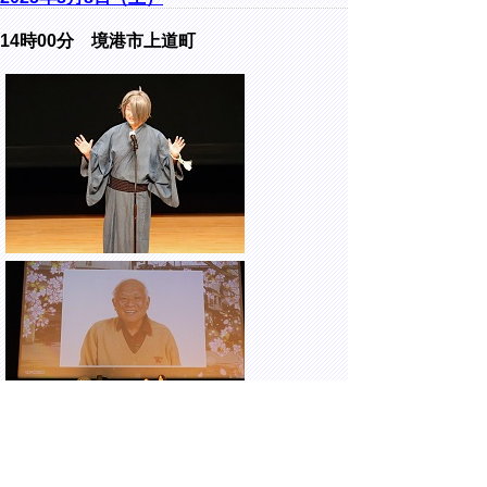
14時00分 境港市上道町
境港市民交流センター みなとテラスにて開
催された、生誕103年 水木しげる生誕祭 オ