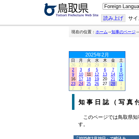
こ
の
ペ
ー
読み上げ
サイ
ジ
を
翻
現在の位置：
ホーム
知事のページ
訳
す
る
2025年2月
日
月
火
水
木
金
土
26
27
28
29
30
31
1
2
3
4
5
6
7
8
9
10
11
12
13
14
15
16
17
18
19
20
21
22
23
24
25
26
27
28
1
2
3
4
5
6
7
8
知事日誌（写真
このページでは鳥取県知
す。
「
2025年2月28日
」で絞込み