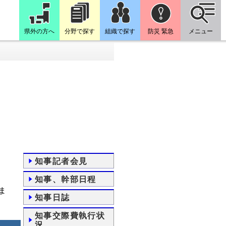
県外の方へ
分野で探す
組織で探す
防災 緊急
メニュー
知事記者会見
知事、幹部日程
ま
知事日誌
知事交際費執行状
況