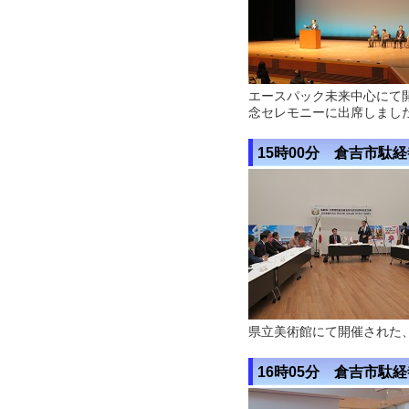
エースパック未来中心にて開
念セレモニーに出席しまし
15時00分 倉吉市駄
県立美術館にて開催された
16時05分 倉吉市駄