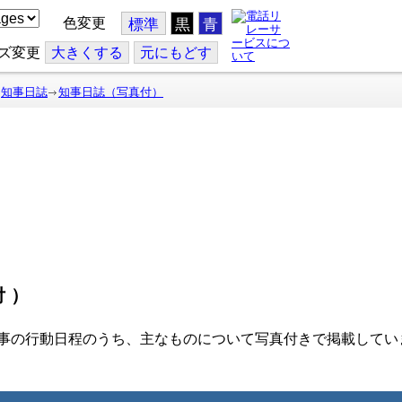
色変更
標準
黒
青
ズ変更
大
きくする
元
にもどす
知事日誌
知事日誌（写真付）
付）
事の行動日程のうち、主なものについて写真付きで掲載してい