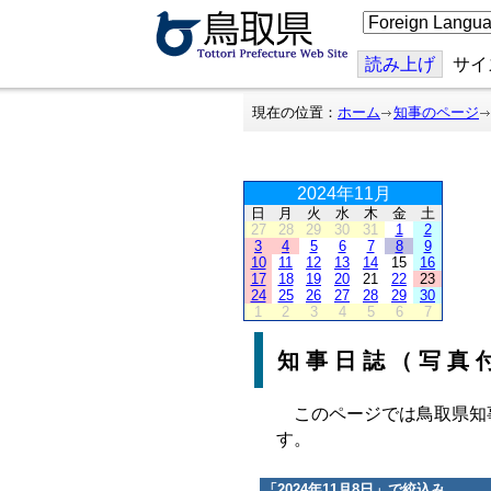
こ
の
ペ
ー
読み上げ
サイ
ジ
を
翻
現在の位置：
ホーム
知事のページ
訳
す
る
2024年11月
日
月
火
水
木
金
土
27
28
29
30
31
1
2
3
4
5
6
7
8
9
10
11
12
13
14
15
16
17
18
19
20
21
22
23
24
25
26
27
28
29
30
1
2
3
4
5
6
7
知事日誌（写真
このページでは鳥取県知
す。
「
2024年11月8日
」で絞込み