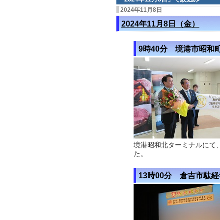
2024年11月8日
2024年11月8日（金）
9時40分 境港市昭和
境港昭和北ターミナルにて
た。
13時00分 倉吉市駄