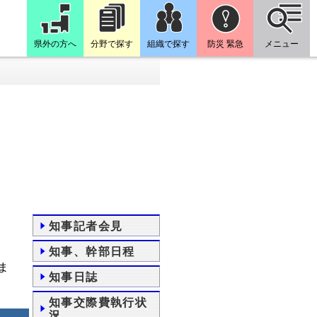
県外の方へ
分野で探す
組織で探す
防災 緊急
メニュー
知事記者会見
知事、幹部日程
ま
知事日誌
知事交際費執行状
況