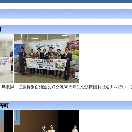
町
、鳥取県・江原特別自治道友好交流30周年記念訪問団お出迎えを行いま
経寺町