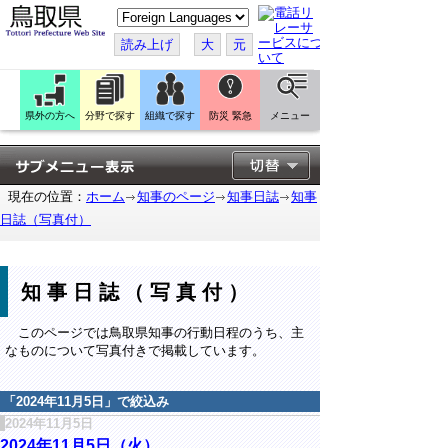
こ
の
ペ
読み上げ
大
元
ー
ジ
を
翻
訳
県外の方へ
分野で探す
組織で探す
防災 緊急
メニュー
す
る
現在の位置：
ホーム
知事のページ
知事日誌
知事
日誌（写真付）
知事日誌（写真付）
このページでは鳥取県知事の行動日程のうち、主
なものについて写真付きで掲載しています。
「
2024年11月5日
」で絞込み
2024年11月5日
2024年11月5日（火）