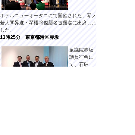
ホテルニューオータニにて開催された、琴ノ
若大関昇進・琴櫻将傑襲名披露宴に出席しま
した。
13時25分 東京都港区赤坂
衆議院赤坂
議員宿舎に
て、石破
茂 自由民
主党総裁
ほかと面談
しました。
14時10分
東京都港区六本木