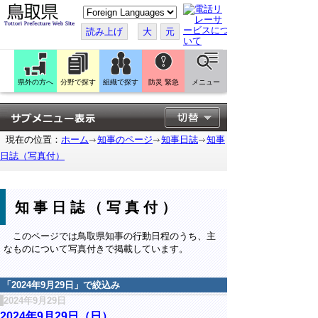
こ
の
ペ
読み上げ
大
元
ー
ジ
を
翻
訳
県外の方へ
分野で探す
組織で探す
防災 緊急
メニュー
す
る
現在の位置：
ホーム
知事のページ
知事日誌
知事
日誌（写真付）
知事日誌（写真付）
このページでは鳥取県知事の行動日程のうち、主
なものについて写真付きで掲載しています。
「
2024年9月29日
」で絞込み
2024年9月29日
2024年9月29日（日）