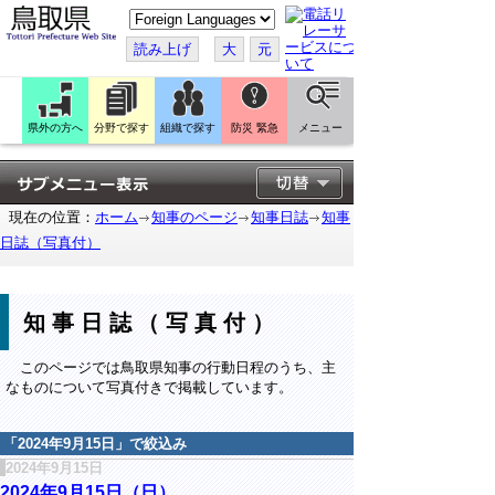
こ
の
ペ
読み上げ
大
元
ー
ジ
を
翻
訳
県外の方へ
分野で探す
組織で探す
防災 緊急
メニュー
す
る
現在の位置：
ホーム
知事のページ
知事日誌
知事
日誌（写真付）
知事日誌（写真付）
このページでは鳥取県知事の行動日程のうち、主
なものについて写真付きで掲載しています。
「
2024年9月15日
」で絞込み
2024年9月15日
2024年9月15日（日）