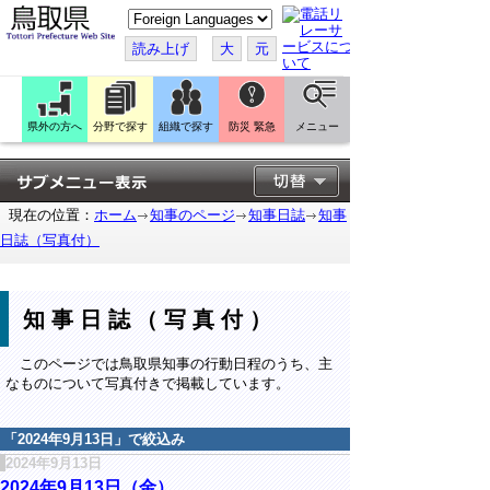
こ
の
ペ
読み上げ
大
元
ー
ジ
を
翻
訳
県外の方へ
分野で探す
組織で探す
防災 緊急
メニュー
す
る
現在の位置：
ホーム
知事のページ
知事日誌
知事
日誌（写真付）
知事日誌（写真付）
このページでは鳥取県知事の行動日程のうち、主
なものについて写真付きで掲載しています。
「
2024年9月13日
」で絞込み
2024年9月13日
2024年9月13日（金）