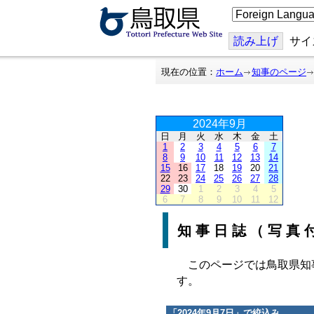
こ
の
ペ
ー
読み上げ
サイ
ジ
を
翻
現在の位置：
ホーム
知事のページ
訳
す
る
2024年9月
日
月
火
水
木
金
土
1
2
3
4
5
6
7
8
9
10
11
12
13
14
15
16
17
18
19
20
21
22
23
24
25
26
27
28
29
30
1
2
3
4
5
6
7
8
9
10
11
12
知事日誌（写真
このページでは鳥取県知
す。
「
2024年9月7日
」で絞込み