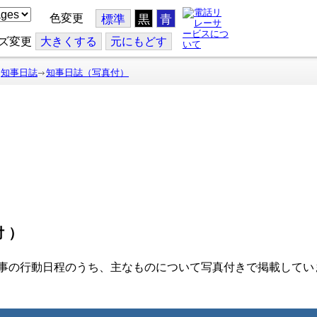
色変更
標準
黒
青
ズ変更
大
きくする
元
にもどす
知事日誌
知事日誌（写真付）
付）
事の行動日程のうち、主なものについて写真付きで掲載してい