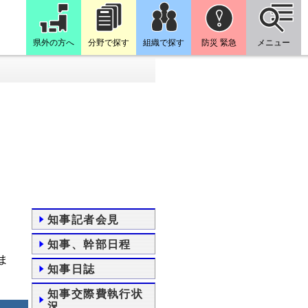
県外の方へ
分野で探す
組織で探す
防災 緊急
メニュー
知事記者会見
知事、幹部日程
ま
知事日誌
知事交際費執行状
況