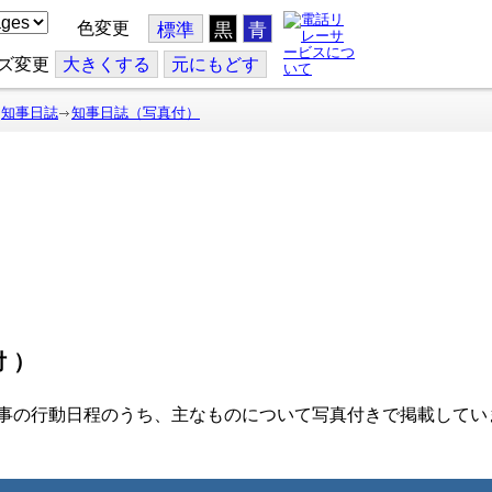
色変更
標準
黒
青
ズ変更
大
きくする
元
にもどす
知事日誌
知事日誌（写真付）
付）
事の行動日程のうち、主なものについて写真付きで掲載してい