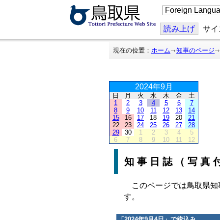
こ
の
ペ
ー
読み上げ
サイ
ジ
を
翻
現在の位置：
ホーム
知事のページ
訳
す
る
2024年9月
日
月
火
水
木
金
土
1
2
3
4
5
6
7
8
9
10
11
12
13
14
15
16
17
18
19
20
21
22
23
24
25
26
27
28
29
30
1
2
3
4
5
6
7
8
9
10
11
12
知事日誌（写真
このページでは鳥取県知
す。
「
2024年9月4日
」で絞込み