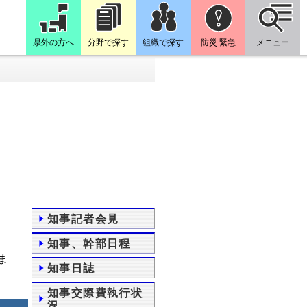
県外の方へ
分野で探す
組織で探す
防災 緊急
メニュー
知事記者会見
知事、幹部日程
ま
知事日誌
知事交際費執行状
況