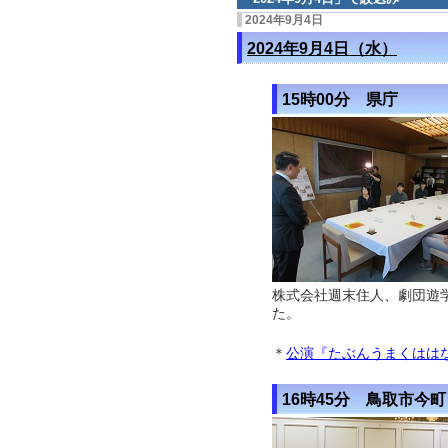
2024年9月4日
2024年9月4日（水）
15時00分 県庁
株式会社週末住人、劇団遊
た。
＊
公演『たぶんうまくはは
16時45分 鳥取市今町