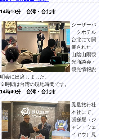
14時10分 台湾・台北市
シーザーパ
ークホテル
台北にて開
催された、
山陰山陽観
光商談会・
観光情報説
明会に出席しました。
※時間は台湾の現地時間です。
14時40分 台湾・台北市
鳳凰旅行社
本社にて、
張巍耀（ジ
ャン・ウェ
イヤウ）鳳