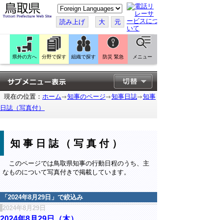
こ
の
ペ
読み上げ
大
元
ー
ジ
を
翻
訳
県外の方へ
分野で探す
組織で探す
防災 緊急
メニュー
す
る
現在の位置：
ホーム
知事のページ
知事日誌
知事
日誌（写真付）
知事日誌（写真付）
このページでは鳥取県知事の行動日程のうち、主
なものについて写真付きで掲載しています。
「
2024年8月29日
」で絞込み
2024年8月29日
2024年8月29日（木）