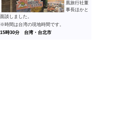
凰旅行社董
事長ほかと
面談しました。
※時間は台湾の現地時間です。
15時30分 台湾・台北市
タイガーエ
ア台湾本社
にて、陳漢
銘（チェ
ン・ハンミ
ン）タイガ
ーエア台湾
董事長ほかと面談しました。
※時間は台湾の現地時間です。
▲ページ上部に戻る
と
個人情報保護
|
リンクについて
|
著作権に