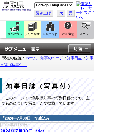
こ
の
ペ
読み上げ
大
元
ー
ジ
を
翻
訳
県外の方へ
分野で探す
組織で探す
防災 緊急
メニュー
す
る
現在の位置：
ホーム
知事のページ
知事日誌
知事
日誌（写真付）
知事日誌（写真付）
このページでは鳥取県知事の行動日程のうち、主
なものについて写真付きで掲載しています。
「
2024年7月30日
」で絞込み
2024年7月30日
2024年7月30日（火）