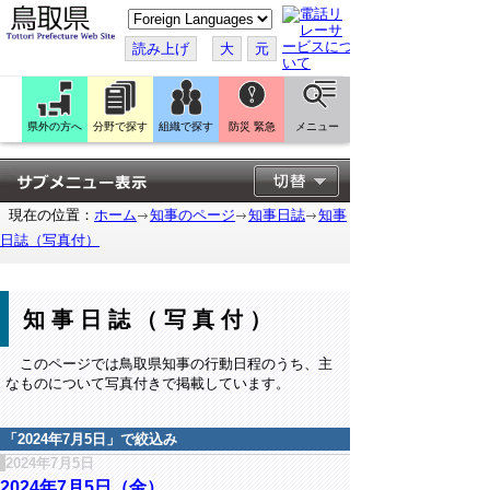
こ
の
ペ
読み上げ
大
元
ー
ジ
を
翻
訳
県外の方へ
分野で探す
組織で探す
防災 緊急
メニュー
す
る
現在の位置：
ホーム
知事のページ
知事日誌
知事
日誌（写真付）
知事日誌（写真付）
このページでは鳥取県知事の行動日程のうち、主
なものについて写真付きで掲載しています。
「
2024年7月5日
」で絞込み
2024年7月5日
2024年7月5日（金）