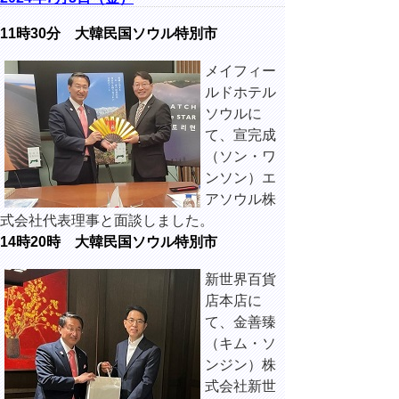
11時30分 大韓民国ソウル特別市
メイフィー
ルドホテル
ソウルに
て、宣完成
（ソン・ワ
ンソン）エ
アソウル株
式会社代表理事と面談しました。
14時20時 大韓民国ソウル特別市
新世界百貨
店本店に
て、金善臻
（キム・ソ
ンジン）株
式会社新世