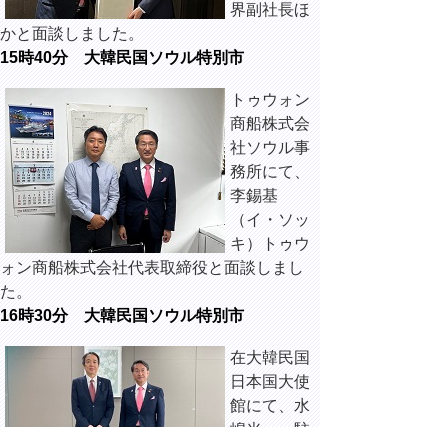
界副社長ほ
かと面談しました。
15時40分 大韓民国ソウル特別市
トゥウォン
商船株式会
社ソウル事
務所にて、
李錫基
（イ・ソッ
キ）トゥウ
ォン商船株式会社代表取締役と面談しまし
た。
16時30分 大韓民国ソウル特別市
在大韓民国
日本国大使
館にて、水
嶋光一 駐