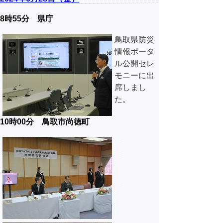
8時55分 県庁
鳥取県防災
情報ポータ
ル公開セレ
モニーに出
席しまし
た。
10時00分 鳥取市尚徳町