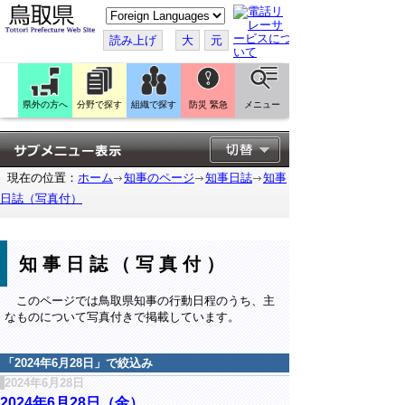
こ
の
ペ
読み上げ
大
元
ー
ジ
を
翻
訳
県外の方へ
分野で探す
組織で探す
防災 緊急
メニュー
す
る
現在の位置：
ホーム
知事のページ
知事日誌
知事
日誌（写真付）
知事日誌（写真付）
このページでは鳥取県知事の行動日程のうち、主
なものについて写真付きで掲載しています。
「
2024年6月28日
」で絞込み
2024年6月28日
2024年6月28日（金）