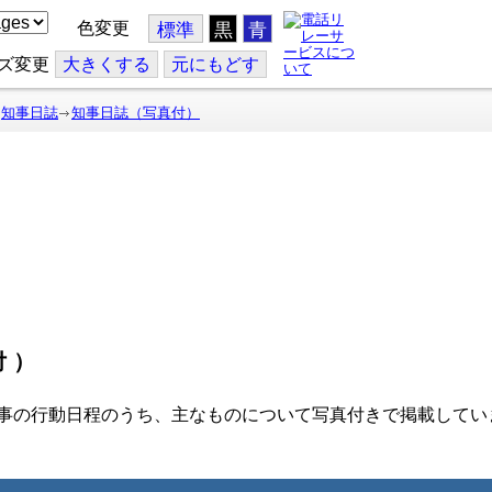
色変更
標準
黒
青
ズ変更
大
きくする
元
にもどす
知事日誌
知事日誌（写真付）
付）
事の行動日程のうち、主なものについて写真付きで掲載してい