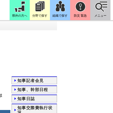
県外の方へ
分野で探す
組織で探す
防災 緊急
メニュー
知事記者会見
知事、幹部日程
ま
知事日誌
知事交際費執行状
況