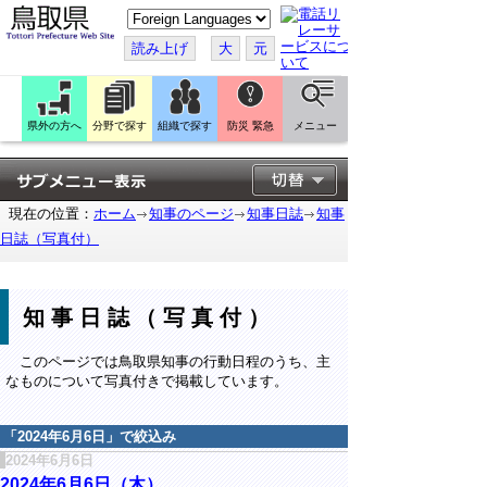
こ
の
ペ
読み上げ
大
元
ー
ジ
を
翻
訳
県外の方へ
分野で探す
組織で探す
防災 緊急
メニュー
す
る
現在の位置：
ホーム
知事のページ
知事日誌
知事
日誌（写真付）
知事日誌（写真付）
このページでは鳥取県知事の行動日程のうち、主
なものについて写真付きで掲載しています。
「
2024年6月6日
」で絞込み
2024年6月6日
2024年6月6日（木）