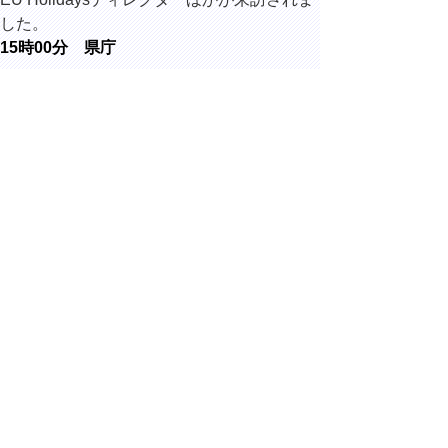
した。
15時00分 県庁
鳥取県カス
タマーハラ
スメント防
止対策プロ
ジェクトチ
ーム第1回会
議に出席し
ました。
▲ページ上部に戻る
と
個人情報保護
|
リンクについて
|
著作権に
り
ついて
|
アクセシビリティ
ネ
Copyright(C) 2006～ 鳥取県(Tottori Prefectural
Government) All Rights Reserved. 法人番号
ッ
7000020310000