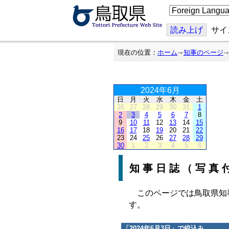
こ
の
ペ
ー
読み上げ
サイ
ジ
を
翻
現在の位置：
ホーム
知事のページ
訳
す
る
2024年6月
日
月
火
水
木
金
土
26
27
28
29
30
31
1
2
3
4
5
6
7
8
9
10
11
12
13
14
15
16
17
18
19
20
21
22
23
24
25
26
27
28
29
30
1
2
3
4
5
6
知事日誌（写真
このページでは鳥取県知
す。
「
2024年6月3日
」で絞込み