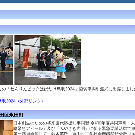
の「ねんりんピックはばたけ鳥取2024」協賛車両引渡式に出席しまし
取2024（外部リンク）
代田区永田町
日本創生のための将来世代応援知事同盟 令和6年度共同声明「
略緊急アピール」及び「みやざき声明」に係る緊急要請活動で
第一議員会館にて、鈴木英敬 自由民主党社会機能移転分散型