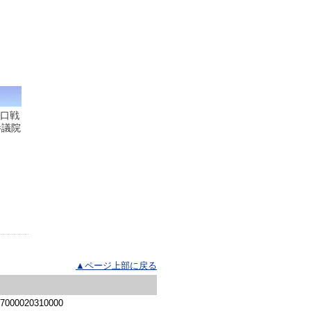
人口戦
参議院
▲ページ上部に戻る
 7000020310000