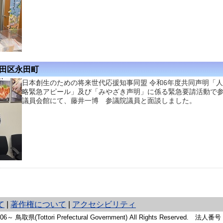
代田区永田町
日本創生のための将来世代応援知事同盟 令和6年度共同声明「
略緊急アピール」及び「みやざき声明」に係る緊急要請活動で
議員会館にて、藤井一博 参議院議員と面談しました。
て
|
著作権について
|
アクセシビリティ
2006～ 鳥取県(Tottori Prefectural Government) All Rights Reserved. 法人番号