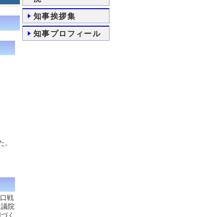
知事挨拶集
知事プロフィール
た。
人口戦
衆議院
国づく