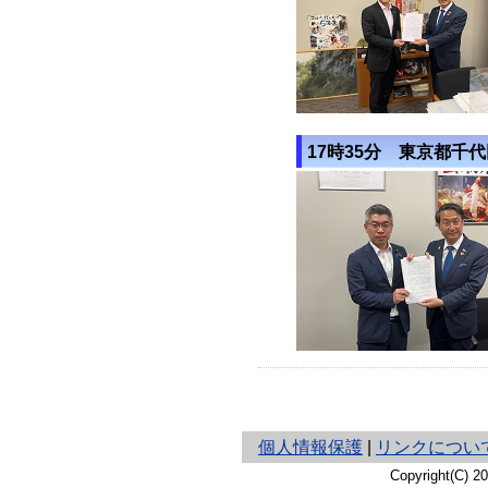
17時35分 東京都千
と
個人情報保護
|
リンクについ
り
Copyright(C) 
ネ