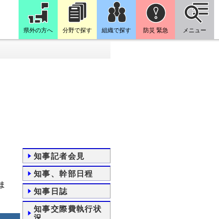
県外の方へ
分野で探す
組織で探す
防災 緊急
メニュー
知事記者会見
知事、幹部日程
ま
知事日誌
知事交際費執行状
況