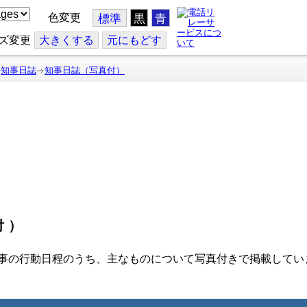
色変更
標準
黒
青
ズ変更
大
きくする
元
にもどす
知事日誌
知事日誌（写真付）
付）
事の行動日程のうち、主なものについて写真付きで掲載してい