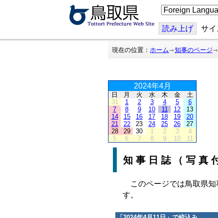
こ
の
ペ
ー
読み上げ
サイ
ジ
を
翻
現在の位置：
ホーム
知事のページ
訳
す
る
2024年4月
日
月
火
水
木
金
土
31
1
2
3
4
5
6
7
8
9
10
11
12
13
14
15
16
17
18
19
20
21
22
23
24
25
26
27
28
29
30
1
2
3
4
5
6
7
8
9
10
11
知事日誌（写真
このページでは鳥取県知
す。
「
2024年4月11日
」で絞込み