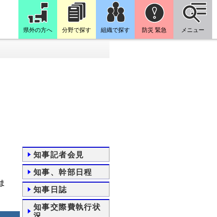
県外の方へ
分野で探す
組織で探す
防災 緊急
メニュー
知事記者会見
知事、幹部日程
ま
知事日誌
知事交際費執行状
況