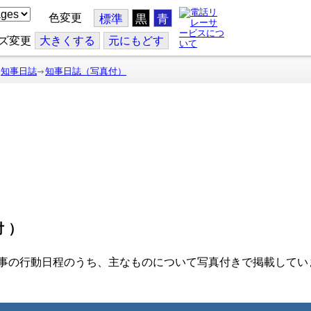
色変更
標準
黒
青
ズ変更
大
きくする
元
にもどす
知事日誌
知事日誌（写真付）
付）
事の行動日程のうち、主なものについて写真付きで掲載してい