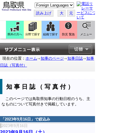
こ
の
ペ
読み上げ
大
元
ー
ジ
を
翻
訳
県外の方へ
分野で探す
組織で探す
防災 緊急
メニュー
す
る
現在の位置：
ホーム
知事のページ
知事日誌
知事
日誌（写真付）
知事日誌（写真付）
このページでは鳥取県知事の行動日程のうち、主
なものについて写真付きで掲載しています。
「
2023年9月16日
」で絞込み
2023年9月16日
2023年9月16日（土）