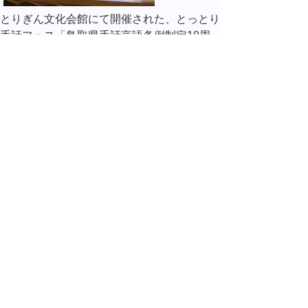
とりぎん文化会館にて開催された、
とっとり
手話フェス「鳥取県手話言語条例制定10周
年記念オープニングセレモニー」
に出席しま
した。
＊
とっとり手話フェス（外部リンク）
17時40分 米子市皆生温泉