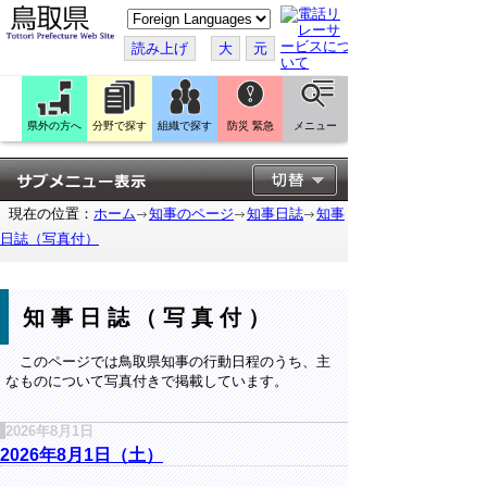
こ
の
ペ
読み上げ
大
元
ー
ジ
を
翻
訳
県外の方へ
分野で探す
組織で探す
防災 緊急
メニュー
す
る
現在の位置：
ホーム
知事のページ
知事日誌
知事
日誌（写真付）
知事日誌（写真付）
このページでは鳥取県知事の行動日程のうち、主
なものについて写真付きで掲載しています。
2026年8月1日
2026年8月1日（土）