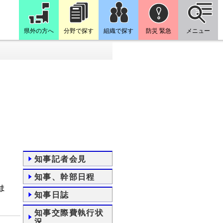
県外の方へ
分野で探す
組織で探す
防災 緊急
メニュー
知事記者会見
知事、幹部日程
ま
知事日誌
知事交際費執行状
況