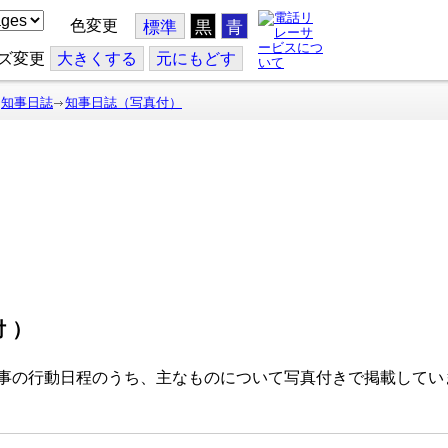
色変更
標準
黒
青
ズ変更
大
きくする
元
にもどす
知事日誌
知事日誌（写真付）
付）
事の行動日程のうち、主なものについて写真付きで掲載してい