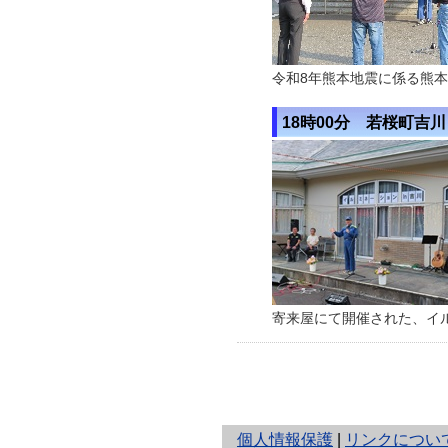
令和8年熊本地震に係る熊
18時00分 若桜町吉川
寄来屋にて開催された、イルミ
と
個人情報保護
|
リンクについ