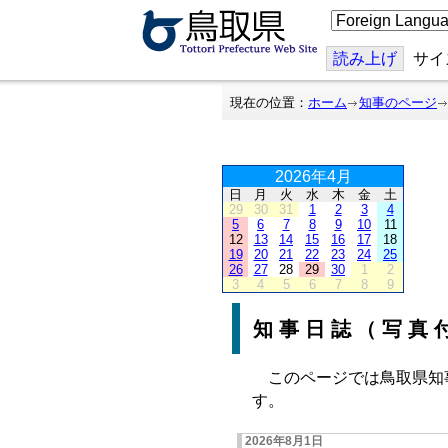
こ
の
ペ
ー
読み上げ
サイ
ジ
を
翻
現在の位置：
ホーム
知事のページ
訳
す
る
2026年4月
日
月
火
水
木
金
土
29
30
31
1
2
3
4
5
6
7
8
9
10
11
12
13
14
15
16
17
18
19
20
21
22
23
24
25
26
27
28
29
30
1
2
3
4
5
6
7
8
9
知事日誌（写真
このページでは鳥取県知
す。
2026年8月1日