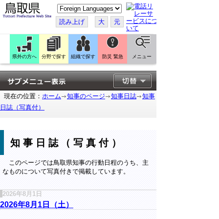
こ
の
ペ
読み上げ
大
元
ー
ジ
を
翻
訳
県外の方へ
分野で探す
組織で探す
防災 緊急
メニュー
す
る
現在の位置：
ホーム
知事のページ
知事日誌
知事
日誌（写真付）
知事日誌（写真付）
このページでは鳥取県知事の行動日程のうち、主
なものについて写真付きで掲載しています。
2026年8月1日
2026年8月1日（土）