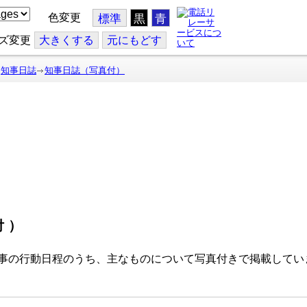
色変更
標準
黒
青
ズ変更
大
きくする
元
にもどす
知事日誌
知事日誌（写真付）
付）
事の行動日程のうち、主なものについて写真付きで掲載してい