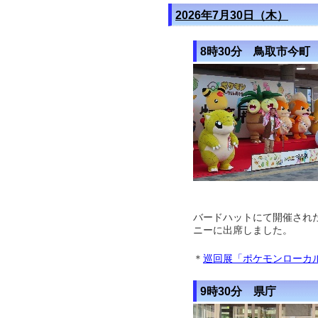
2026年7月30日（木）
8時30分 鳥取市今町
©Pokémon/N
バードハットにて開催され
ニー
に出席しました。
＊
巡回展「ポケモンローカル
9時30分 県庁