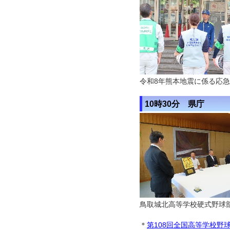
令和8年熊本地震に係る応急
10時30分 県庁
鳥取城北高等学校硬式野球
＊
第108回全国高等学校野