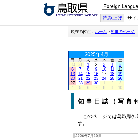
こ
の
ペ
ー
読み上げ
サイ
ジ
を
翻
現在の位置：
ホーム
知事のページ
訳
す
る
2025年4月
日
月
火
水
木
金
土
30
31
1
2
3
4
5
6
7
8
9
10
11
12
13
14
15
16
17
18
19
20
21
22
23
24
25
26
27
28
29
30
1
2
3
4
5
6
7
8
9
10
知事日誌（写真
このページでは鳥取県知
す。
2026年7月30日