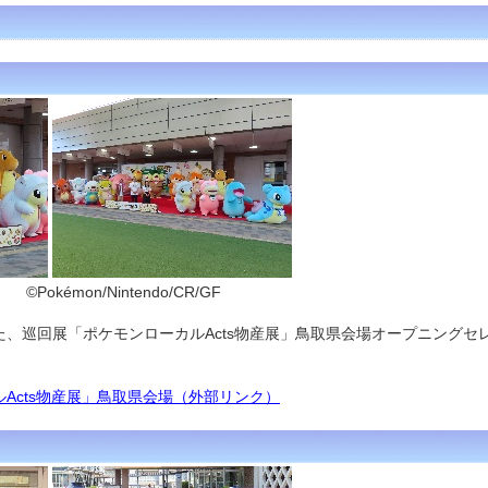
intendo/CR/GF
た、
巡回展「ポケモンローカルActs物産展」鳥取県会場オープニングセ
Acts物産展」鳥取県会場（外部リンク）