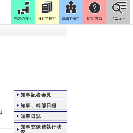
県外の方へ
分野で探す
組織で探す
防災 緊急
メニュー
知事記者会見
知事、幹部日程
ま
知事日誌
知事交際費執行状
況