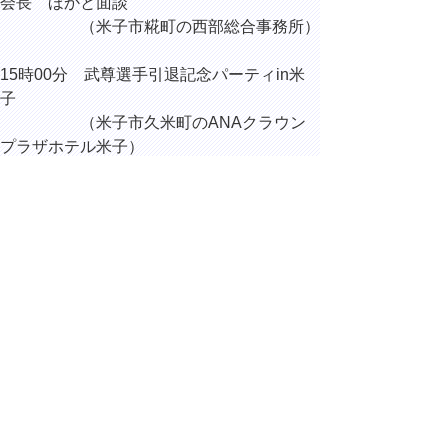
会長 ほかと面談
（米子市糀町の西部総合事務所）
15時00分 武尊選手引退記念パーティin米
子
（米子市久米町のANAクラウン
プラザホテル米子）
17時00分 果樹カメムシ類発生緊急対策会
議
▲ページ上部に戻る
と
個人情報保護
|
リンクについて
|
著作権に
り
ついて
|
アクセシビリティ
ネ
ッ
鳥取県総務部総務課
住所 〒680-8570
ト