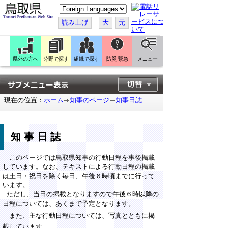
こ
の
ペ
読み上げ
大
元
ー
ジ
を
翻
訳
県外の方へ
分野で探す
組織で探す
防災 緊急
メニュー
す
る
現在の位置：
ホーム
知事のページ
知事日誌
知事日誌
このページでは鳥取県知事の行動日程を事後掲載
しています。なお、テキストによる行動日程の掲載
は土日・祝日を除く毎日、午後６時頃までに行って
います。
ただし、当日の掲載となりますので午後６時以降の
日程については、あくまで予定となります。
また、主な行動日程については、写真とともに掲
載しています。