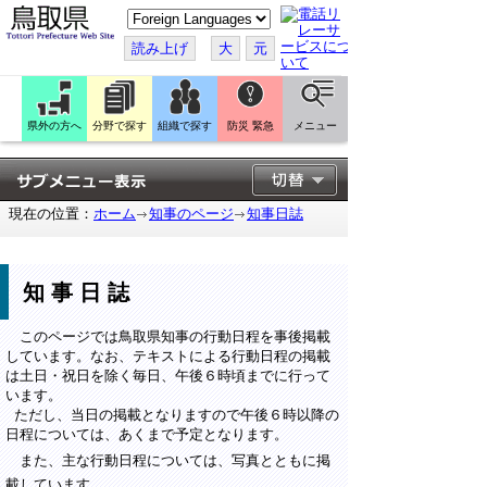
こ
の
ペ
読み上げ
大
元
ー
ジ
を
翻
訳
県外の方へ
分野で探す
組織で探す
防災 緊急
メニュー
す
る
現在の位置：
ホーム
知事のページ
知事日誌
知事日誌
このページでは鳥取県知事の行動日程を事後掲載
しています。なお、テキストによる行動日程の掲載
は土日・祝日を除く毎日、午後６時頃までに行って
います。
ただし、当日の掲載となりますので午後６時以降の
日程については、あくまで予定となります。
また、主な行動日程については、写真とともに掲
載しています。