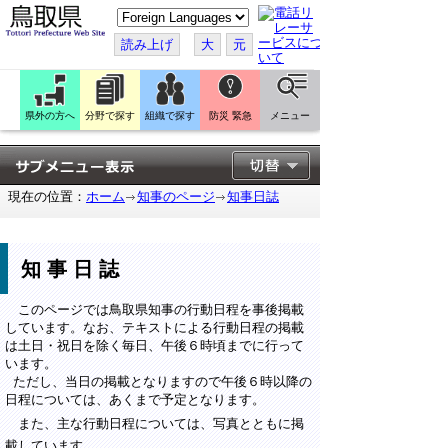
こ
の
ペ
読み上げ
大
元
ー
ジ
を
翻
訳
県外の方へ
分野で探す
組織で探す
防災 緊急
メニュー
す
る
現在の位置：
ホーム
知事のページ
知事日誌
知事日誌
このページでは鳥取県知事の行動日程を事後掲載
しています。なお、テキストによる行動日程の掲載
は土日・祝日を除く毎日、午後６時頃までに行って
います。
ただし、当日の掲載となりますので午後６時以降の
日程については、あくまで予定となります。
また、主な行動日程については、写真とともに掲
載しています。