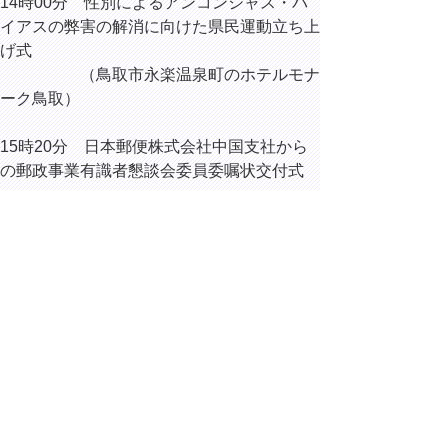
14時00分 性別によるアンコンシャス・バ
イアスの弊害の解消に向けた県民運動立ち上
げ式
（鳥取市永楽温泉町のホテルモナ
ーク鳥取）
15時20分 日本郵便株式会社中国支社から
の郵政事業有識者懇談会委員委嘱状交付式
15時40分 𠮷田英人 八頭町長 ほか来訪
16時10分 内部協議
▲ページ上部に戻る
と
個人情報保護
|
リンクについて
|
著作権に
り
ついて
|
アクセシビリティ
ネ