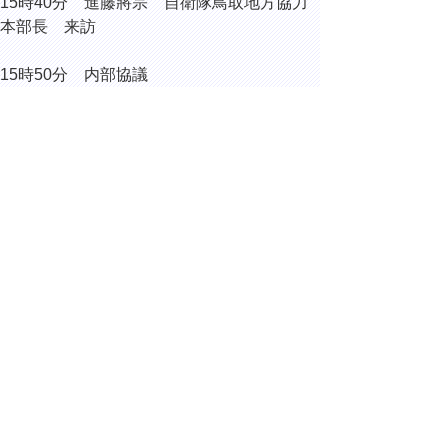
15時40分 進藤將宗 自衛隊鳥取地方協力
本部長 来訪
15時50分 内部協議
16時10分 令和8年度6月補正予算編成作業
▲ページ上部に戻る
と
個人情報保護
|
リンクについて
|
著作権に
り
ついて
|
アクセシビリティ
ネ
ッ
鳥取県総務部総務課
住所 〒680-8570
ト
鳥取県鳥取市東町1丁目220
へ
電話
0857-26-7012
ファクシミリ 0857-26-8122
の
E-mail
soumu@pref.tottori.lg.jp
Copyright(C) 2006～ 鳥取県(Tottori Prefectural