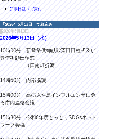
知事日誌（写真付）
「
2026年5月13日
」で絞込み
2026年5月13日
2026年5月13日（水）
10時00分 新嘗祭供御献穀斎田田植式及び
豊作祈願田植式
（日南町折渡）
14時50分 内部協議
15時00分 高病原性鳥インフルエンザに係
る庁内連絡会議
15時30分 令和8年度とっとりSDGsネット
ワーク会議