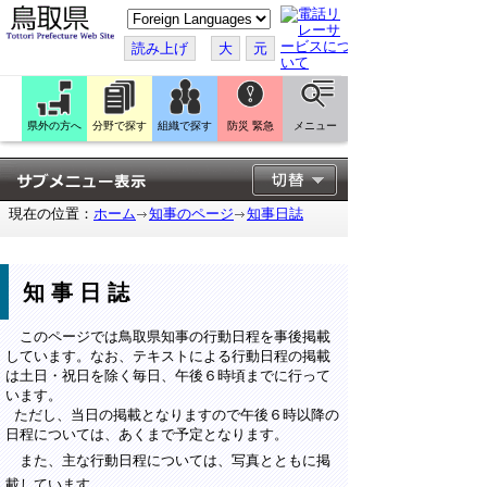
こ
の
ペ
読み上げ
大
元
ー
ジ
を
翻
訳
県外の方へ
分野で探す
組織で探す
防災 緊急
メニュー
す
る
現在の位置：
ホーム
知事のページ
知事日誌
知事日誌
このページでは鳥取県知事の行動日程を事後掲載
しています。なお、テキストによる行動日程の掲載
は土日・祝日を除く毎日、午後６時頃までに行って
います。
ただし、当日の掲載となりますので午後６時以降の
日程については、あくまで予定となります。
また、主な行動日程については、写真とともに掲
載しています。