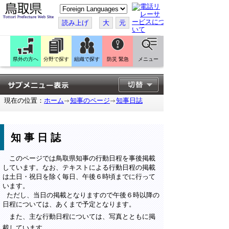
こ
の
ペ
読み上げ
大
元
ー
ジ
を
翻
訳
県外の方へ
分野で探す
組織で探す
防災 緊急
メニュー
す
る
現在の位置：
ホーム
知事のページ
知事日誌
知事日誌
このページでは鳥取県知事の行動日程を事後掲載
しています。なお、テキストによる行動日程の掲載
は土日・祝日を除く毎日、午後６時頃までに行って
います。
ただし、当日の掲載となりますので午後６時以降の
日程については、あくまで予定となります。
また、主な行動日程については、写真とともに掲
載しています。