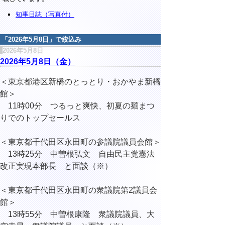
知事日誌（写真付）
「
2026年5月8日
」で絞込み
2026年5月8日
2026年5月8日（金）
＜東京都港区新橋のとっとり・おかやま新橋
館＞
11時00分 つるっと爽快、初夏の麺まつ
りでのトップセールス
＜東京都千代田区永田町の参議院議員会館＞
13時25分 中曽根弘文 自由民主党憲法
改正実現本部長 と面談（※）
＜東京都千代田区永田町の衆議院第2議員会
館＞
13時55分 中曽根康隆 衆議院議員、大